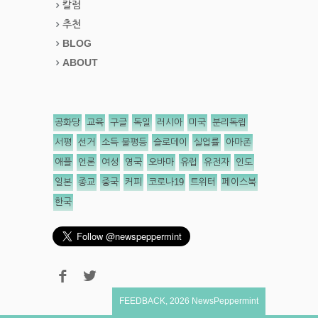
칼럼
추천
BLOG
ABOUT
공화당
교육
구글
독일
러시아
미국
분리독립
서평
선거
소득 불평등
슬로데이
실업률
아마존
애플
언론
여성
영국
오바마
유럽
유전자
인도
일본
종교
중국
커피
코로나19
트위터
페이스북
한국
FEEDBACK
,
2026
NewsPeppermint