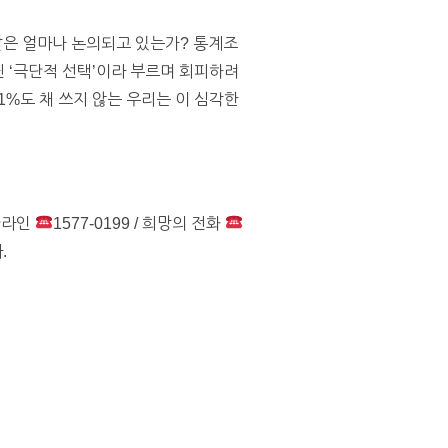
자살은 얼마나 논의되고 있는가? 통계조
 ‘극단적 선택’이라 부르며 회피하려
1%도 채 쓰지 않는 우리는 이 심각한
핫라인
1577-0199 / 희망의 전화
.