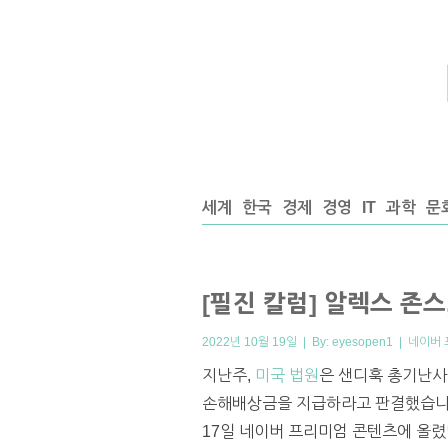
세계
한국
경제
경영
IT
과학
문
[필진 칼럼] 알렉스 존
2022년 10월 19일 | By:
eyesopen1
|
네이버 
지난주,
미국 법원
은 샌디훅 총기난사
손해배상금을 지급하라고 판결했습니다.
17일 네이버 프리미엄 콘텐츠에 올렸