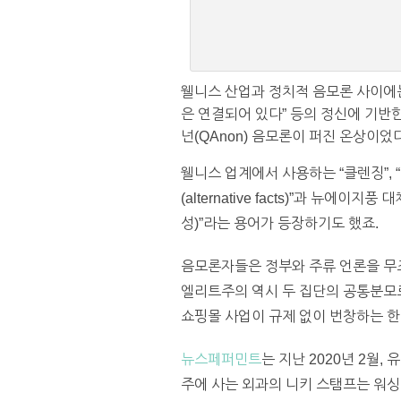
웰니스 산업과 정치적 음모론 사이에는 
은 연결되어 있다” 등의 정신에 기반
넌(QAnon) 음모론이 퍼진 온상이
웰니스 업계에서 사용하는 “클렌징”, 
(alternative facts)”과 뉴에이지풍 
성)”라는 용어가 등장하기도 했죠.
음모론자들은 정부와 주류 언론을 무
엘리트주의 역시 두 집단의 공통분모
쇼핑몰 사업이 규제 없이 번창하는 한
뉴스페퍼민트
는 지난 2020년 2월
주에 사는 외과의 니키 스탬프는 워싱