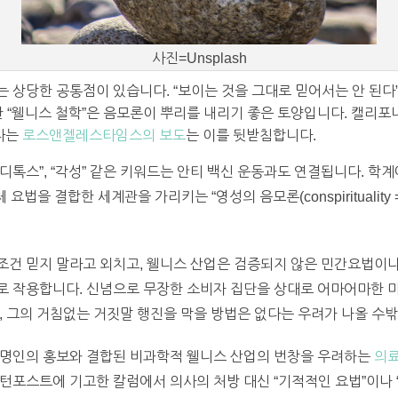
사진=Unsplash
상당한 공통점이 있습니다. “보이는 것을 그대로 믿어서는 안 된다”, 
한 “웰니스 철학”은 음모론이 뿌리를 내리기 좋은 토양입니다. 캘리
었다는
로스앤젤레스타임스의 보도
는 이를 뒷받침합니다.
“디톡스”, “각성” 같은 키워드는 안티 백신 운동과도 연결됩니다. 학
대체 요법을 결합한 세계관을 가리키는 “영성의 음모론(conspirituality = con
조건 믿지 말라고 외치고, 웰니스 산업은 검증되지 않은 민간요법이나
로 작용합니다. 신념으로 무장한 소비자 집단을 상대로 어마어마한 
, 그의 거침없는 거짓말 행진을 막을 방법은 없다는 우려가 나올 수밖
, 유명인의 홍보와 결합된 비과학적 웰니스 산업의 번창을 우려하는
의료
턴포스트에 기고한 칼럼에서 의사의 처방 대신 “기적적인 요법”이나 