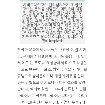
하버드대학교의 진화심리학자 조 헨릭
교수는 문화를 사람들의 머릿속에 저장
된, 행동 양식, 규범에 관한 사회적으로
학습된 정보의 총합으로 정의합니다. 각
종 유인, 휴리스틱, 편견, 신념 등 각기 다
른 환경에서 자라며 익히고 배운 것들이
문화를 이루고, 반대로 성적 충동 같은 경
우 사회적으로 학습됐다기보다 본능에
가까우므로 문화가 아니라는 겁니다. 사
진=Unsplash
빡빡한 문화에서 사람들은 규범을 더 잘 지키
고, 규제를 시행했을 때 효과도 높습니다. 앞
서 예로 든 코로나19 상황에서 마스크 착용을
두고도 반응이 다르죠. 방역 수칙을 지켜야 할
규범으로 받아들이느냐 개인의 자유를 침해
하는 위협으로 여기느냐가 다른 결과를 낳았
습니다. 실제로 길핀드 교수가 분류한 느슨한
나라에서는 빡빡한 나라에서보다 (인구 대비)
코로나19 확진자 수가 5배, 사망자 수는 9배