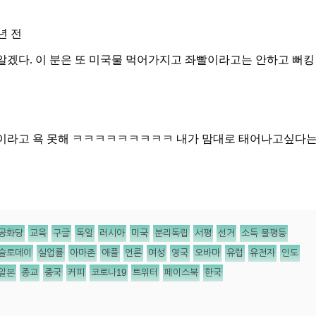
공화당
교육
구글
독일
러시아
미국
분리독립
서평
선거
소득 불평등
슬로데이
실업률
아마존
애플
언론
여성
영국
오바마
유럽
유전자
인도
일본
종교
중국
커피
코로나19
트위터
페이스북
한국