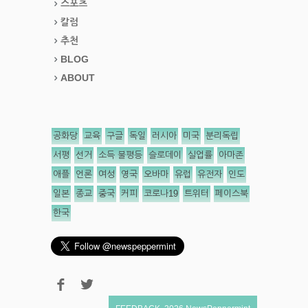
스포츠
칼럼
추천
BLOG
ABOUT
공화당
교육
구글
독일
러시아
미국
분리독립
서평
선거
소득 불평등
슬로데이
실업률
아마존
애플
언론
여성
영국
오바마
유럽
유전자
인도
일본
종교
중국
커피
코로나19
트위터
페이스북
한국