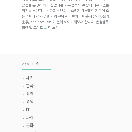
었음을 분명히 하고 싶었다는 사무엘 씨의 주장에 터무니없는
억지를 부린다는 비판과 비난의 목소리가 대부분인 가운데 오
늘은 반대로 사무엘 씨의 신념으로 보이는 반출생주의(反出生
主義, anti-natalism)에 관해 이야기해보려 합니다. 반출생주
의란 말 그대로
더 보기
→
카테고리
세계
한국
경제
경영
IT
과학
문화