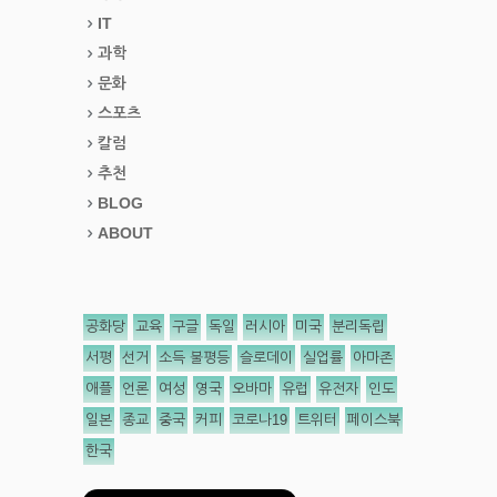
IT
과학
문화
스포츠
칼럼
추천
BLOG
ABOUT
공화당
교육
구글
독일
러시아
미국
분리독립
서평
선거
소득 불평등
슬로데이
실업률
아마존
애플
언론
여성
영국
오바마
유럽
유전자
인도
일본
종교
중국
커피
코로나19
트위터
페이스북
한국