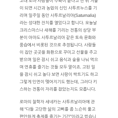
고대 로마 사람들이 수확이 끝나고 난 뒤 겨울
이 되면 시간과 농업의 신인 사투르누스를 기
리며 일주일 동안 사투르날리아(Saturnalia)
라는 성대한 잔치를 열었다고 합니다. 오늘날
크리스마스나 새해를 기리는 전통의 상당 부
분이 아마도 사투르날리아 같은 토속 문화와
풍습에서 비롯된 것으로 추정됩니다. 사람들
이 집안 곳곳을 화환으로 꾸미고 선물을 주고
받으며 일은 잠시 쉬고 음식과 술을 나눠 먹으
며 연휴를 즐기는 것들 모두 말이죠. 고된 일
을 잠시 쉬고 놀다 보면 사랑이 싹트기도 하고
그렇게 인연이 맺어지기도 했는데, 그러다 키
스하는 전통이 자리를 잡았는지도 모릅니다.
로마의 철학자 세네카는 사투르날리아에 관
해 “다들 고단한 삶의 고삐를 좀 느슨히 풀고
편안하게 축제를 즐기는 기간”이라고 썼습니