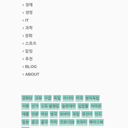
경제
경영
IT
과학
문화
스포츠
칼럼
추천
BLOG
ABOUT
공화당
교육
구글
독일
러시아
미국
분리독립
서평
선거
소득 불평등
슬로데이
실업률
아마존
애플
언론
여성
영국
오바마
유럽
유전자
인도
일본
종교
중국
커피
코로나19
트위터
페이스북