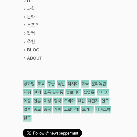
IT
과학
문화
스포츠
칼럼
추천
BLOG
ABOUT
공화당
교육
구글
독일
러시아
미국
분리독립
서평
선거
소득 불평등
슬로데이
실업률
아마존
애플
언론
여성
영국
오바마
유럽
유전자
인도
일본
종교
중국
커피
코로나19
트위터
페이스북
한국