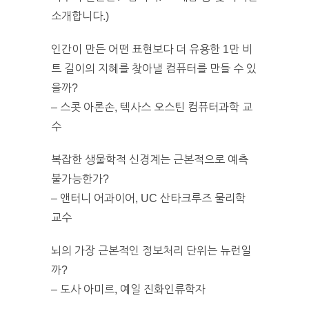
소개합니다.)
인간이 만든 어떤 표현보다 더 유용한 1만 비
트 길이의 지혜를 찾아낼 컴퓨터를 만들 수 있
을까?
– 스콧 아론손, 텍사스 오스틴 컴퓨터과학 교
수
복잡한 생물학적 신경계는 근본적으로 예측
불가능한가?
– 앤터니 어과이어, UC 산타크루즈 물리학
교수
뇌의 가장 근본적인 정보처리 단위는 뉴런일
까?
– 도사 아미르, 예일 진화인류학자