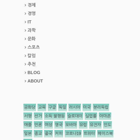
경제
경영
IT
과학
문화
스포츠
칼럼
추천
BLOG
ABOUT
공화당
교육
구글
독일
러시아
미국
분리독립
서평
선거
소득 불평등
슬로데이
실업률
아마존
애플
언론
여성
영국
오바마
유럽
유전자
인도
일본
종교
중국
커피
코로나19
트위터
페이스북