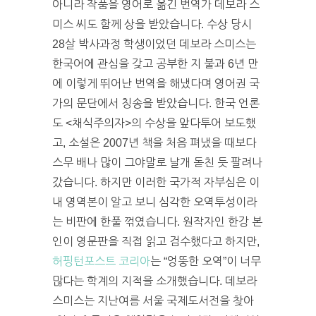
아니라 작품을 영어로 옮긴 번역가 데보라 스
미스 씨도 함께 상을 받았습니다. 수상 당시
28살 박사과정 학생이었던 데보라 스미스는
한국어에 관심을 갖고 공부한 지 불과 6년 만
에 이렇게 뛰어난 번역을 해냈다며 영어권 국
가의 문단에서 칭송을 받았습니다. 한국 언론
도 <채식주의자>의 수상을 앞다투어 보도했
고, 소설은 2007년 책을 처음 펴냈을 때보다
스무 배나 많이 그야말로 날개 돋친 듯 팔려나
갔습니다. 하지만 이러한 국가적 자부심은 이
내 영역본이 알고 보니 심각한 오역투성이라
는 비판에 한풀 꺾였습니다. 원작자인 한강 본
인이 영문판을 직접 읽고 검수했다고 하지만,
허핑턴포스트 코리아
는 “엉뚱한 오역”이 너무
많다는 학계의 지적을 소개했습니다. 데보라
스미스는 지난여름 서울 국제도서전을 찾아