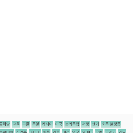
공화당
교육
구글
독일
러시아
미국
분리독립
서평
선거
소득 불평등
슬로데이
실업률
아마존
애플
언론
여성
영국
오바마
유럽
유전자
인도