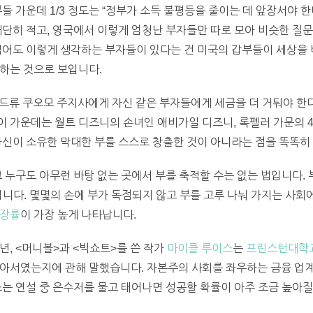
들 가운데 1/3 정도는 “정부가 소득 불평등을 줄이는 데 앞장서야 
대단히 적고, 영국에서 이렇게 엄청난 부자들만 따로 모아 비슷한 질
적어도 이렇게 생각하는 부자들이 있다는 건 미국의 갑부들이 세상을
이하는 것으로 보입니다.
앤드류 쿠오모 주지사에게 자신 같은 부자들에게 세금을 더 거둬야 한
 가운데는 월트 디즈니의 손녀인 애비가일 디즈니, 록펠러 가문의 
자신이 소유한 막대한 부를 스스로 창출한 것이 아니라는 점을 똑똑히
 누구도 아무런 바탕 없는 곳에서 부를 축적할 수는 없는 법입니다. 부
어폐입니다. 몇몇의 손에 부가 독점되지 않고 부를 고루 나눠 가지는 사
성장률
이 가장 높게 나타납니다.
2년, <머니볼>과 <빅쇼트>를 쓴 작가
마이클 루이스
는
프린스턴대학
좋아서였는지에 관해 말했습니다. 자본주의 사회를 좌우하는 금융 업계
스는 연설 중 은수저를 물고 태어나면 성공할 확률이 아주 조금 높아