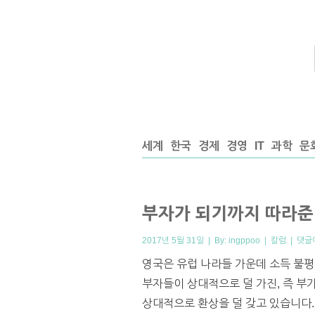
세계
한국
경제
경영
IT
과학
문
부자가 되기까지 따라준
2017년 5월 31일 | By:
ingppoo
|
칼럼
|
댓글
영국은 유럽 나라들 가운데 소득 불평
부자들이 상대적으로 덜 가진, 즉 부
상대적으로 환상을 덜 갖고 있습니다.