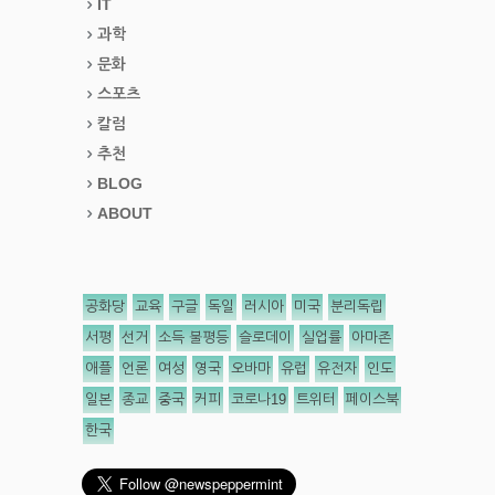
IT
과학
문화
스포츠
칼럼
추천
BLOG
ABOUT
공화당
교육
구글
독일
러시아
미국
분리독립
서평
선거
소득 불평등
슬로데이
실업률
아마존
애플
언론
여성
영국
오바마
유럽
유전자
인도
일본
종교
중국
커피
코로나19
트위터
페이스북
한국