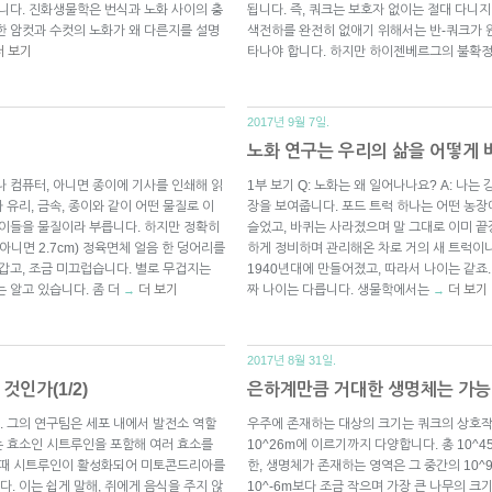
입니다. 진화생물학은 번식과 노화 사이의 충
됩니다. 즉, 쿼크는 보호자 없이는 절대 다니지
한 암컷과 수컷의 노화가 왜 다른지를 설명
색전하를 완전히 없애기 위해서는 반-쿼크가 원
더 보기
타나야 합니다. 하지만 하이젠베르그의 불확정
2017년 9월 7일.
노화 연구는 우리의 삶을 어떻게 바
나 컴퓨터, 아니면 종이에 기사를 인쇄해 읽
1부 보기 Q: 노화는 왜 일어나나요? A: 나는
유리, 금속, 종이와 같이 어떤 물질로 이
장을 보여줍니다. 포드 트럭 하나는 어떤 농장
 이들을 물질이라 부릅니다. 하지만 정확히
슬었고, 바퀴는 사라졌으며 말 그대로 이미 끝
아니면 2.7cm) 정육면체 얼음 한 덩어리를
하게 정비하며 관리해온 차로 거의 새 트럭이나
갑고, 조금 미끄럽습니다. 별로 무겁지는
1940년대에 만들어졌고, 따라서 나이는 같죠.
 알고 있습니다. 좀 더
더 보기
짜 나이는 다릅니다. 생물학에서는
더 보기
→
→
2017년 8월 31일.
것인가(1/2)
은하계만큼 거대한 생명체는 가
 그의 연구팀은 세포 내에서 발전소 역할
우주에 존재하는 대상의 크기는 쿼크의 상호작
는 효소인 시트루인을 포함해 여러 효소를
10^26m에 이르기까지 다양합니다. 총 10^
을 때 시트루인이 활성화되어 미토콘드리아를
한, 생명체가 존재하는 영역은 그 중간의 10^
. 이는 쉽게 말해, 쥐에게 음식을 주지 않
10^-6m보다 조금 작으며 가장 큰 나무의 크