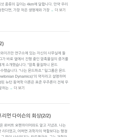
버섯 종류의 길이는 4km에 달합니다. 만약 우리
정한다면, 가장 작은 생명체와 가장
더 보기
→
2)
은 와이즈만 연구소에 있는 자신의 사무실에 들
 그가 바로 옆에서 진행 중인 암흑물질의 증거를
에게 소개했습니다. “암흑 물질파니 몬드
응수했습니다. “나는 몬드파죠.” 밀그롬은 몬드
ewtonian Dynamics)’의 약자라고 설명하며
정된 뉴턴 동역학 이론은 표준 우주론이 전체 우
 말하는
더 보기
→
리먼 다이슨의 회상(2/2)
온 로버트 오펜하이머와도 알고 지냈죠. 나는
난 리더였고, 어쩌면 과학자의 역할보다는 행정
: 그 말이 사실인지는 모르겠군요. 그는 과학자