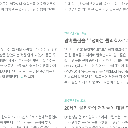
 연구는 열량이나 영양소를 이용한 기법이
틴에 있는, 하나의 유기체라 볼 수도 있는 한 
에 영향을 주었지만, 그런 방법이 인간에
가 생명체를 의식이란 것을 가진 것들로만 한
2017년 7월 10일.
암흑물질을 부정하는 물리학자(1/
A: 나는 그 책을 사랑합니다. 여러 번 읽었
“저 치는 암흑 물질파예요” 모데하이 밀그롬
삶을 살았다는 것을 알게 되었죠. 물론 우
른 한 동료를 가리키며 말했습니다. 밀그롬은
대했던 과거의 학자들을 비웃는 것은 쉬운
찾는 연구를 진행 중이라고 말하며 우리를 그
까요? 쿤은 그들 역시 충분한 이유를 가지
(MOND)파니 하는 건 없어요.” 그의 동료가 
줍니다. 단지 새로운 관점을 주장하는 이
(MOND)가 ‘수정된 뉴턴 동역학(Modified N
문일 뿐입니다.
더 보기
자랑스레 말했습니다. 밀그롬이 제안한 이 수
→
주의 질량과 에너지 중 95.1%를 차지한다고
2017년 5월 22일.
20세기 물리학의 거장들에 대한 프
 이야기합니다.” 2006년 노스웨스턴대학 졸업식
Q: 선생님은 로스알라모스에서 프린스턴으로 
“하지만 나는 우리의 공감 능력의 부족
그가 맨해튼 프로젝트를 진행할 때 정말 타고
생각합니다.” 그는 우리에게 “다른 사람들의 눈으
가로 더 뛰어났다고 들었어요. 사실인가요? A