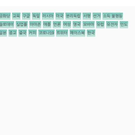
공화당
교육
구글
독일
러시아
미국
분리독립
서평
선거
소득 불평등
슬로데이
실업률
아마존
애플
언론
여성
영국
오바마
유럽
유전자
인도
일본
종교
중국
커피
코로나19
트위터
페이스북
한국