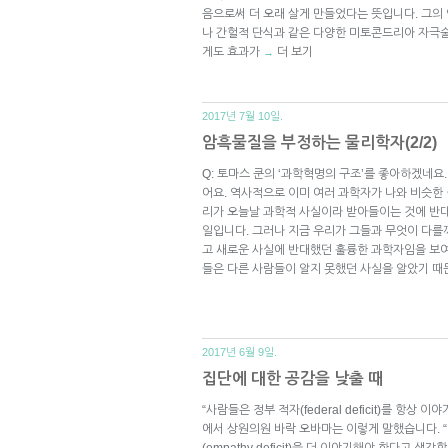
음으로써 더 오래 살게 만들었다는 뜻입니다. 그의
나 간헐적 단식과 같은 다양한 미토콘드리아 자극술
게도 효과가
더 보기
→
2017년 7월 10일.
암흑물질을 부정하는 물리학자(2/2)
Q: 토마스 쿤의 ‘과학혁명의 구조’를 좋아하겠네요. 
어요. 역사적으로 이미 여러 과학자가 나와 비슷한 
리가 오늘날 과학적 사실이라 받아들이는 것에 반
일입니다. 그러나 지금 우리가 그들과 무엇이 다를
고 새로운 사실에 반대했던 훌륭한 과학자임을 보여
들은 다른 사람들이 알지 못했던 사실을 알았기 때
2017년 6월 9일.
집단에 대한 공감을 낮출 때
“사람들은 정부 적자(federal deficit)를 항상
에서 상원의원 바락 오바마는 이렇게 말했습니다. 
(empathy deficit)을 더 이야기해야 한다고 