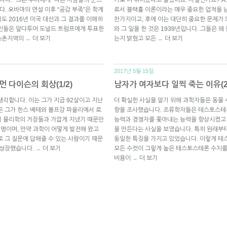
다. 오바마의 연설 이후 “공감 부족”은 학계
로서 블랙홀 이론이라는 매우 중요한 업적을 
도 2016년 미국 대선과 그 결과를 이해하
찬가지이고, 후에 이는 대단히 중요한 문제가
식인들은 앞다투어 도널드 트럼프에게 투표한
와 그 일을 한 것은 1939년입니다. 그들은 
 농촌지역의
더 보기
는지 밝혔고 모든
더 보기
→
→
2017년 5월 15일.
 다이슨의 회상(1/2)
남자가 여자보다 일찍 죽는 이유(2/
생각합니다. 이는 그가 지금 92살이고 지난
더 확실한 사실을 알기 위해 과학자들은 동물
은 그가 한스 베테와 볼프강 파울리에서 로
향을 조사했습니다. 조류학자들은 테스토스테
기 물리학의 거장들과 가깝게 지냈기 때문만
능력과 경쟁자를 쫓아내는 능력을 향상시켰고 
 명이며, 만약 과학이 어떻게 발전해 왔고
을 만든다는 사실을 보였습니다. 특히 원래부
로 그 질문에 답해줄 수 있는 사람이기 때문
동일한 특징을 가지고 있었습니다. 이렇게 테
 성장했습니다.
더 보기
모든 수컷이 그렇게 높은 테스토스테론 수치를
→
비용이
더 보기
→