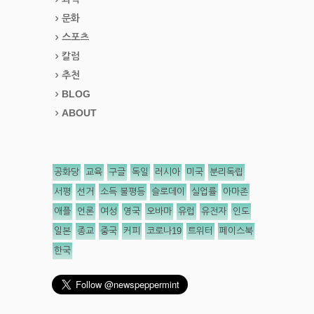
문화
스포츠
칼럼
추천
BLOG
ABOUT
공화당
교육
구글
독일
러시아
미국
분리독립
서평
선거
소득 불평등
슬로데이
실업률
아마존
애플
언론
여성
영국
오바마
유럽
유전자
인도
일본
종교
중국
커피
코로나19
트위터
페이스북
한국