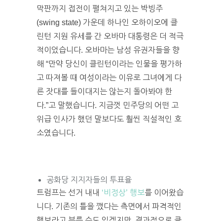
막판까지 접전이 펼쳐지고 있는 박빙주
(swing state) 가운데 하나인 오하이오에 클
린턴 지원 유세를 간 오바마 대통령은 더 적극
적이었습니다. 오바마는 남성 유권자들을 향
해 “만약 당신이 클린턴이라는 인물을 평가하
고 따져볼 때 여성이라는 이유로 그녀에게 다
른 잣대를 들이대지는 않는지 돌아봐야 한
다.”고 말했습니다. 지금껏 민주당의 어떤 고
위급 인사가 했던 말보다도 훨씬 직설적인 호
소였습니다.
공화당 지지자들의 투표율
트럼프는 선거 내내
‘비정상’ 행보
를 이어왔습
니다. 기존의 틀을 깼다는 측면에서 파격적인
행보라고 부를 수도 있겠지만, 결과적으로 클