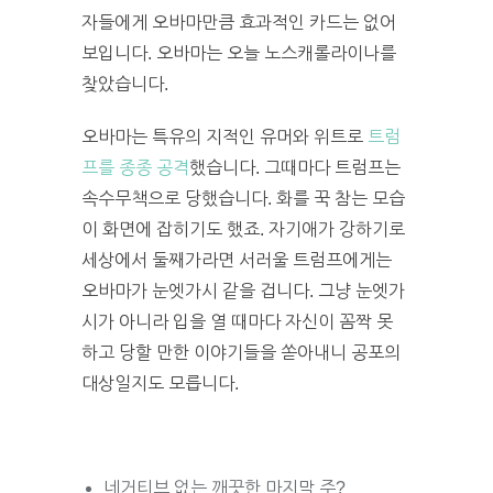
자들에게 오바마만큼 효과적인 카드는 없어
보입니다. 오바마는 오늘 노스캐롤라이나를
찾았습니다.
오바마는 특유의 지적인 유머와 위트로
트럼
프를 종종 공격
했습니다. 그때마다 트럼프는
속수무책으로 당했습니다. 화를 꾹 참는 모습
이 화면에 잡히기도 했죠. 자기애가 강하기로
세상에서 둘째가라면 서러울 트럼프에게는
오바마가 눈엣가시 같을 겁니다. 그냥 눈엣가
시가 아니라 입을 열 때마다 자신이 꼼짝 못
하고 당할 만한 이야기들을 쏟아내니 공포의
대상일지도 모릅니다.
네거티브 없는 깨끗한 마지막 주?