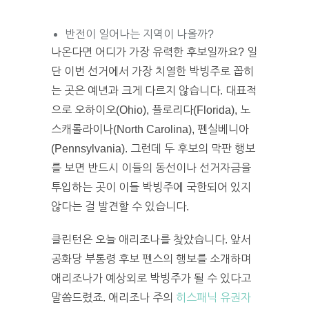
반전이 일어나는 지역이 나올까?
나온다면 어디가 가장 유력한 후보일까요? 일
단 이번 선거에서 가장 치열한 박빙주로 꼽히
는 곳은 예년과 크게 다르지 않습니다. 대표적
으로 오하이오(Ohio), 플로리다(Florida), 노
스캐롤라이나(North Carolina), 펜실베니아
(Pennsylvania). 그런데 두 후보의 막판 행보
를 보면 반드시 이들의 동선이나 선거자금을
투입하는 곳이 이들 박빙주에 국한되어 있지
않다는 걸 발견할 수 있습니다.
클린턴은 오늘 애리조나를 찾았습니다. 앞서
공화당 부통령 후보 펜스의 행보를 소개하며
애리조나가 예상외로 박빙주가 될 수 있다고
말씀드렸죠. 애리조나 주의
히스패닉 유권자