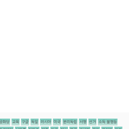
공화당
교육
구글
독일
러시아
미국
분리독립
서평
선거
소득 불평등