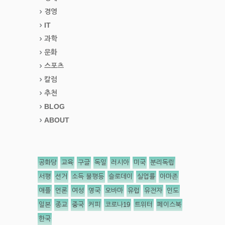
경영
IT
과학
문화
스포츠
칼럼
추천
BLOG
ABOUT
공화당
교육
구글
독일
러시아
미국
분리독립
서평
선거
소득 불평등
슬로데이
실업률
아마존
애플
언론
여성
영국
오바마
유럽
유전자
인도
일본
종교
중국
커피
코로나19
트위터
페이스북
한국