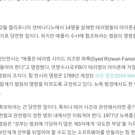
2월 캘리포니아 샌버나디노에서 14명을 살해한 테러범들의 아이폰을
지로 당연한 일이다. 하지만 애플이 수사에 협조하라는 법원의 명령을
연방 치안판사는 “애플은 테러범 사이드 리즈완 파룩(Syed Rizwan Fa
들어야 한다”고 명령했다. 연방수사국 FBI가 테러범의 아이폰에 저장
법원의 조치다. 핌 판사의 명령은 1789년 제정된
모든 영장법(All Writs
업체가 법원의 명령을 따르도록 규정하고 있다. 뉴욕 법정에서도 한 
.
보하려는 건 당연한 일이다. 특히나 테러 사건과 관련해서라면 증거
과 관련법이 정한 범위 내에서만 이뤄져야 한다. 1977년 뉴욕통신회사(
 대법원은 “정부는 범죄에 가담하지 않은 제3자에게 ‘과도한 부담’을 
 보안체계 전부를 뒤엎어야 할 수도 있는 소프트웨어를 만들라는 핌 