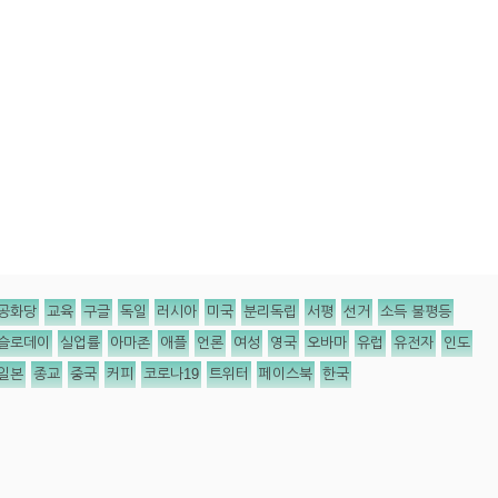
공화당
교육
구글
독일
러시아
미국
분리독립
서평
선거
소득 불평등
슬로데이
실업률
아마존
애플
언론
여성
영국
오바마
유럽
유전자
인도
일본
종교
중국
커피
코로나19
트위터
페이스북
한국