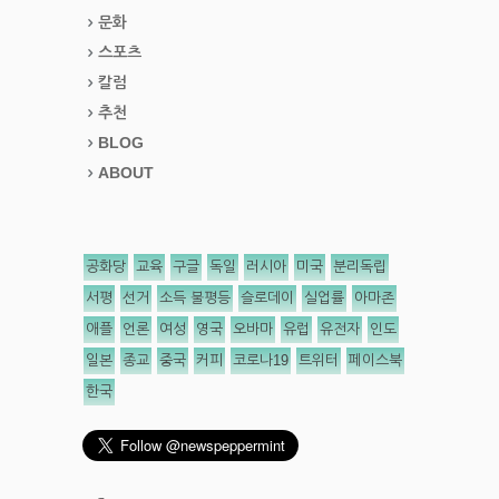
문화
스포츠
칼럼
추천
BLOG
ABOUT
공화당
교육
구글
독일
러시아
미국
분리독립
서평
선거
소득 불평등
슬로데이
실업률
아마존
애플
언론
여성
영국
오바마
유럽
유전자
인도
일본
종교
중국
커피
코로나19
트위터
페이스북
한국