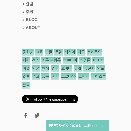
칼럼
추천
BLOG
ABOUT
공화당
교육
구글
독일
러시아
미국
분리독립
서평
선거
소득 불평등
슬로데이
실업률
아마존
애플
언론
여성
영국
오바마
유럽
유전자
인도
일본
종교
중국
커피
코로나19
트위터
페이스북
한국
FEEDBACK
,
2026
NewsPeppermint