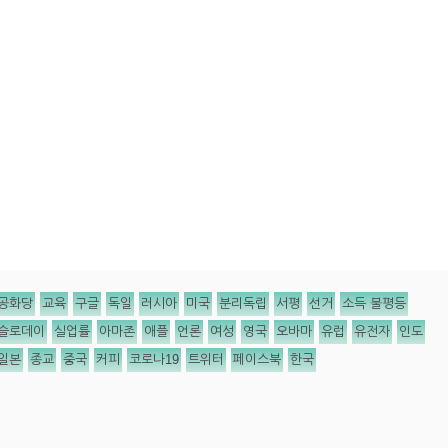
공화당
교육
구글
독일
러시아
미국
분리독립
서평
선거
소득 불평등
슬로데이
실업률
아마존
애플
언론
여성
영국
오바마
유럽
유전자
인도
일본
종교
중국
커피
코로나19
트위터
페이스북
한국