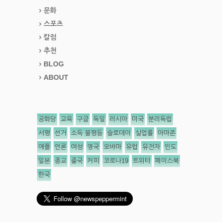
문화
스포츠
칼럼
추천
BLOG
ABOUT
공화당
교육
구글
독일
러시아
미국
분리독립
서평
선거
소득 불평등
슬로데이
실업률
아마존
애플
언론
여성
영국
오바마
유럽
유전자
인도
일본
종교
중국
커피
코로나19
트위터
페이스북
한국