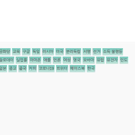
공화당
교육
구글
독일
러시아
미국
분리독립
서평
선거
소득 불평등
슬로데이
실업률
아마존
애플
언론
여성
영국
오바마
유럽
유전자
인도
일본
종교
중국
커피
코로나19
트위터
페이스북
한국