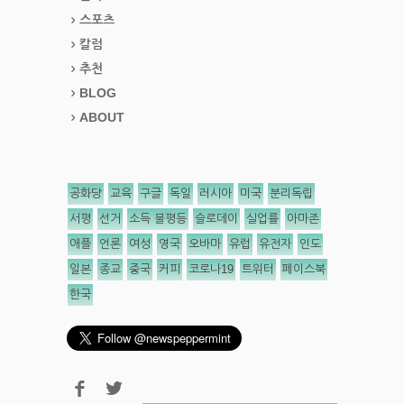
스포츠
칼럼
추천
BLOG
ABOUT
공화당
교육
구글
독일
러시아
미국
분리독립
서평
선거
소득 불평등
슬로데이
실업률
아마존
애플
언론
여성
영국
오바마
유럽
유전자
인도
일본
종교
중국
커피
코로나19
트위터
페이스북
한국