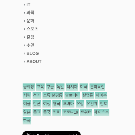
IT
과학
문화
스포츠
칼럼
추천
BLOG
ABOUT
공화당
교육
구글
독일
러시아
미국
분리독립
서평
선거
소득 불평등
슬로데이
실업률
아마존
애플
언론
여성
영국
오바마
유럽
유전자
인도
일본
종교
중국
커피
코로나19
트위터
페이스북
한국