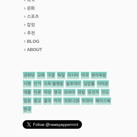
문화
스포츠
칼럼
추천
BLOG
ABOUT
공화당
교육
구글
독일
러시아
미국
분리독립
서평
선거
소득 불평등
슬로데이
실업률
아마존
애플
언론
여성
영국
오바마
유럽
유전자
인도
일본
종교
중국
커피
코로나19
트위터
페이스북
한국