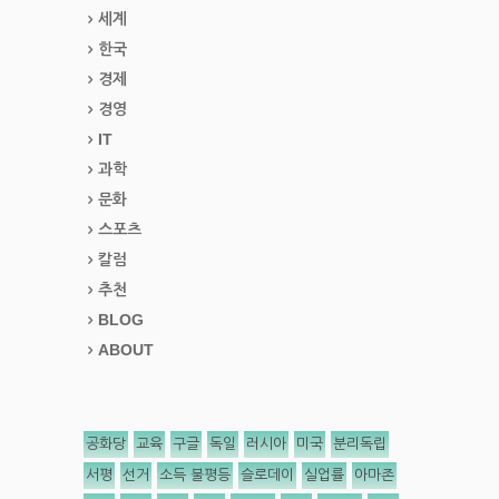
세계
한국
경제
경영
IT
과학
문화
스포츠
칼럼
추천
BLOG
ABOUT
공화당
교육
구글
독일
러시아
미국
분리독립
서평
선거
소득 불평등
슬로데이
실업률
아마존