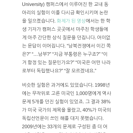
University) 캠퍼스에서 이루어진 한 교내 동
아리의 실험이 이를 다시금 확인시키며 논란
을 일으켰습니다.
화제가 된 영상
에서는 한 학
생 기자가 캠퍼스 곳곳에서 마주친 학생들에
게 아주 간단한 상식 질문을 던집니다. 어이없
는 문답이 이어집니다. “남북전쟁에서 이긴 쪽
은?” “…남부?” “지금 부통령은 누구죠?” “이
거 함정 있는 질문인가요?” “미국은 어떤 나라
로부터 독립했나요?” “잘 모르겠네요.”
비슷한 실험은 과거에도 있었습니다. 1998년
에는 무작위로 고른 미국인 1,000명에게 역사
문제 5개를 던진 실험이 있었죠. 그 결과 38%
가 미국 국가의 제목을 몰랐고, 40%가 미국의
독립선언문이 쓰인 해를 대지 못했습니다.
2009년에는 33개의 문제로 구성된 좀 더 어