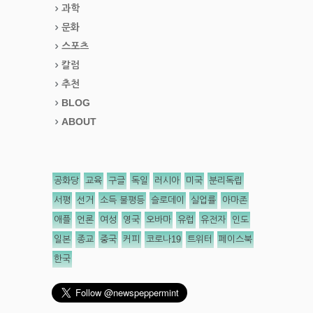
과학
문화
스포츠
칼럼
추천
BLOG
ABOUT
공화당
교육
구글
독일
러시아
미국
분리독립
서평
선거
소득 불평등
슬로데이
실업률
아마존
애플
언론
여성
영국
오바마
유럽
유전자
인도
일본
종교
중국
커피
코로나19
트위터
페이스북
한국