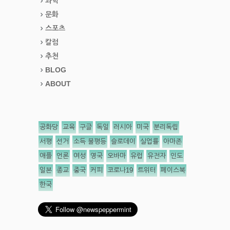
과학
문화
스포츠
칼럼
추천
BLOG
ABOUT
공화당
교육
구글
독일
러시아
미국
분리독립
서평
선거
소득 불평등
슬로데이
실업률
아마존
애플
언론
여성
영국
오바마
유럽
유전자
인도
일본
종교
중국
커피
코로나19
트위터
페이스북
한국