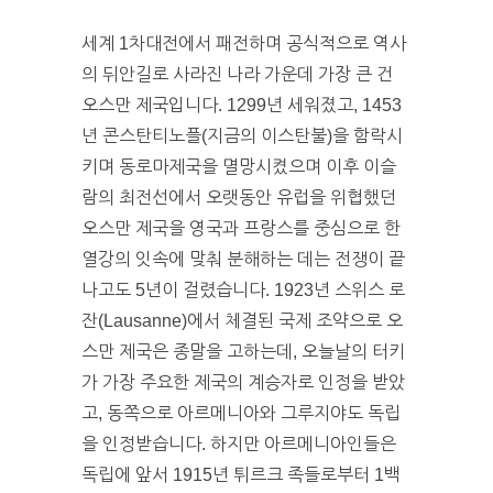
세계 1차대전에서 패전하며 공식적으로 역사
의 뒤안길로 사라진 나라 가운데 가장 큰 건
오스만 제국입니다. 1299년 세워졌고, 1453
년 콘스탄티노플(지금의 이스탄불)을 함락시
키며 동로마제국을 멸망시켰으며 이후 이슬
람의 최전선에서 오랫동안 유럽을 위협했던
오스만 제국을 영국과 프랑스를 중심으로 한
열강의 잇속에 맞춰 분해하는 데는 전쟁이 끝
나고도 5년이 걸렸습니다. 1923년 스위스 로
잔(Lausanne)에서 체결된 국제 조약으로 오
스만 제국은 종말을 고하는데, 오늘날의 터키
가 가장 주요한 제국의 계승자로 인정을 받았
고, 동쪽으로 아르메니아와 그루지야도 독립
을 인정받습니다. 하지만 아르메니아인들은
독립에 앞서 1915년 튀르크 족들로부터 1백