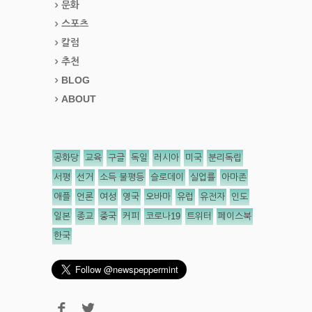
문화
스포츠
칼럼
추천
BLOG
ABOUT
공화당
교육
구글
독일
러시아
미국
분리독립
서평
선거
소득 불평등
슬로데이
실업률
아마존
애플
언론
여성
영국
오바마
유럽
유전자
인도
일본
종교
중국
커피
코로나19
트위터
페이스북
한국