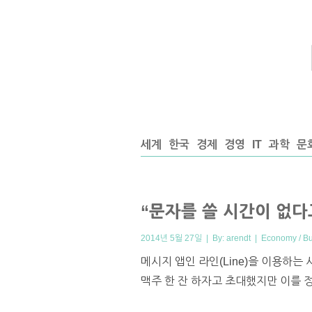
세계
한국
경제
경영
IT
과학
문
“문자를 쓸 시간이 없다고
2014년 5월 27일 | By:
arendt
|
Economy / B
메시지 앱인 라인(Line)을 이용하
맥주 한 잔 하자고 초대했지만 이를 