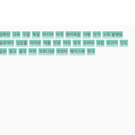
공화당
교육
구글
독일
러시아
미국
분리독립
서평
선거
소득 불평등
슬로데이
실업률
아마존
애플
언론
여성
영국
오바마
유럽
유전자
인도
일본
종교
중국
커피
코로나19
트위터
페이스북
한국