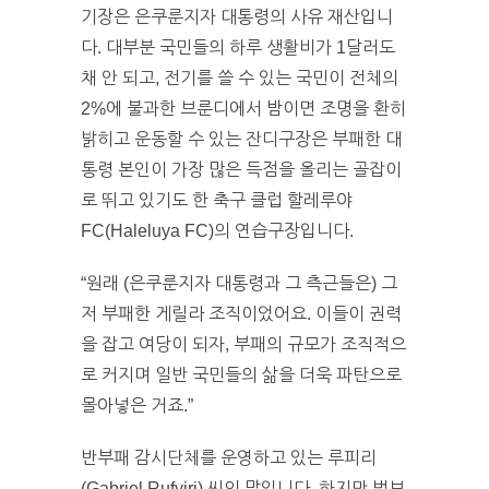
기장은 은쿠룬지자 대통령의 사유 재산입니
다. 대부분 국민들의 하루 생활비가 1달러도
채 안 되고, 전기를 쓸 수 있는 국민이 전체의
2%에 불과한 브룬디에서 밤이면 조명을 환히
밝히고 운동할 수 있는 잔디구장은 부패한 대
통령 본인이 가장 많은 득점을 올리는 골잡이
로 뛰고 있기도 한 축구 클럽 할레루야
FC(Haleluya FC)의 연습구장입니다.
“원래 (은쿠룬지자 대통령과 그 측근들은) 그
저 부패한 게릴라 조직이었어요. 이들이 권력
을 잡고 여당이 되자, 부패의 규모가 조직적으
로 커지며 일반 국민들의 삶을 더욱 파탄으로
몰아넣은 거죠.”
반부패 감시단체를 운영하고 있는 루피리
(Gabriel Rufyiri) 씨의 말입니다. 하지만 법보