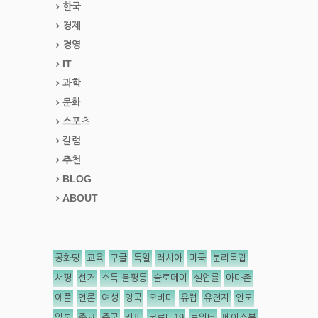
한국
경제
경영
IT
과학
문화
스포츠
칼럼
추천
BLOG
ABOUT
공화당
교육
구글
독일
러시아
미국
분리독립
서평
선거
소득 불평등
슬로데이
실업률
아마존
애플
언론
여성
영국
오바마
유럽
유전자
인도
일본
종교
중국
커피
코로나19
트위터
페이스북