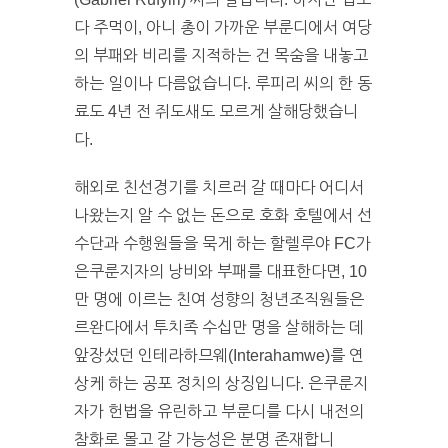
다 주먹이, 아니 총이 가까운 부룬디에서 여당
의 부패와 비리를 지적하는 건 목숨을 내놓고
하는 일이나 다름없습니다. 루피리 씨의 한 동
료도 4년 전 쥐도새도 모르게 살해당했습니
다.
해외로 친선경기를 치르러 갈 때마다 어디서
나왔는지 알 수 없는 돈으로 호화 호텔에서 선
수단과 수행원들을 묵게 하는 할렐루야 FC가
은쿠룬지자의 낭비와 부패를 대표한다면, 10
만 명에 이르는 친여 성향의 청년조직원들은
르완다에서 투치족 수십만 명을 살해하는 데
앞장섰던 인테라하므웨(Interahamwe)를 연
상케 하는 공포 정치의 상징입니다. 은쿠룬지
자가 헌법을 유린하고 부룬디를 다시 내전의
참화로 몰고 갈 가능성은 분명 존재합니