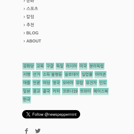
문화
스포츠
칼럼
추천
BLOG
ABOUT
공화당
교육
구글
독일
러시아
미국
분리독립
서평
선거
소득 불평등
슬로데이
실업률
아마존
애플
언론
여성
영국
오바마
유럽
유전자
인도
일본
종교
중국
커피
코로나19
트위터
페이스북
한국