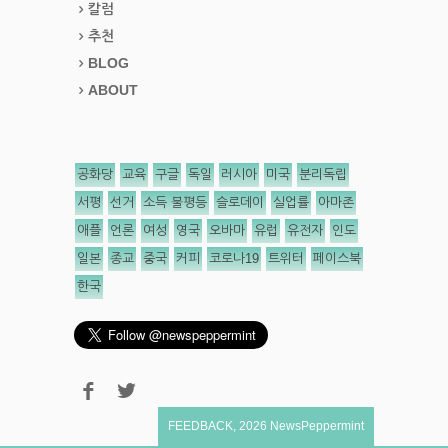
칼럼
추천
BLOG
ABOUT
공화당
교육
구글
독일
러시아
미국
분리독립
서평
선거
소득 불평등
슬로데이
실업률
아마존
애플
언론
여성
영국
오바마
유럽
유전자
인도
일본
종교
중국
커피
코로나19
트위터
페이스북
한국
FEEDBACK
,
2026
NewsPeppermint