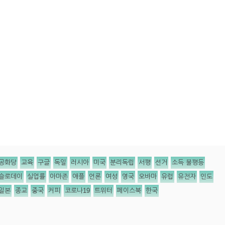
공화당
교육
구글
독일
러시아
미국
분리독립
서평
선거
소득 불평등
슬로데이
실업률
아마존
애플
언론
여성
영국
오바마
유럽
유전자
인도
일본
종교
중국
커피
코로나19
트위터
페이스북
한국