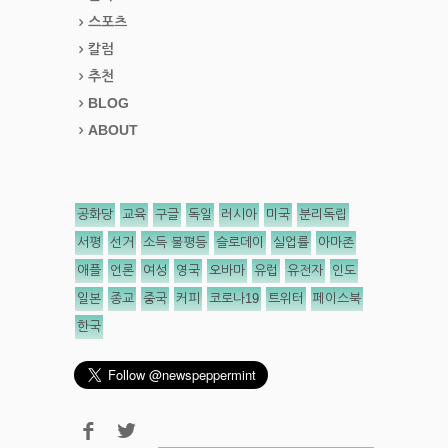
스포츠
칼럼
추천
BLOG
ABOUT
공화당
교육
구글
독일
러시아
미국
분리독립
서평
선거
소득 불평등
슬로데이
실업률
아마존
애플
언론
여성
영국
오바마
유럽
유전자
인도
일본
종교
중국
커피
코로나19
트위터
페이스북
한국