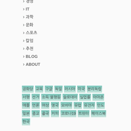
경영
IT
과학
문화
스포츠
칼럼
추천
BLOG
ABOUT
공화당
교육
구글
독일
러시아
미국
분리독립
서평
선거
소득 불평등
슬로데이
실업률
아마존
애플
언론
여성
영국
오바마
유럽
유전자
인도
일본
종교
중국
커피
코로나19
트위터
페이스북
한국