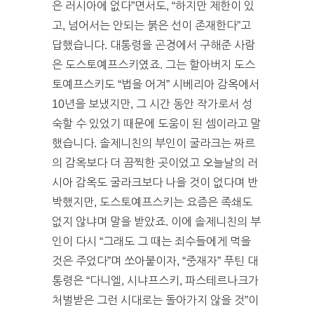
은 러시아에 없다”면서도, “하지만 제한이 있
고, 넘어서는 안되는 붉은 선이 존재한다”고
답했습니다. 대통령을 곤경에서 구해준 사람
은 도스토예프스키였죠. 그는 할아버지 도스
토예프스키도 “법을 어겨” 시베리아 감옥에서
10년을 보냈지만, 그 시간 동안 작가로서 성
숙할 수 있었기 때문에 도움이 된 셈이라고 말
했습니다. 솔제니친의 부인이 굴라크는 짜르
의 감옥보다 더 끔찍한 곳이었고 오늘날의 러
시아 감옥도 굴라크보다 나을 것이 없다며 반
박했지만, 도스토예프스키는 요즘은 족쇄도
없지 않냐며 말을 받았죠. 이에 솔제니친의 부
인이 다시 “그래도 그 때는 죄수들에게 먹을
것은 주었다”며 쏘아붙이자, “중재자” 푸틴 대
통령은 “다니엘, 시냐프스키, 파스테르나크가
처벌받은 그런 시대로는 돌아가지 않을 것”이