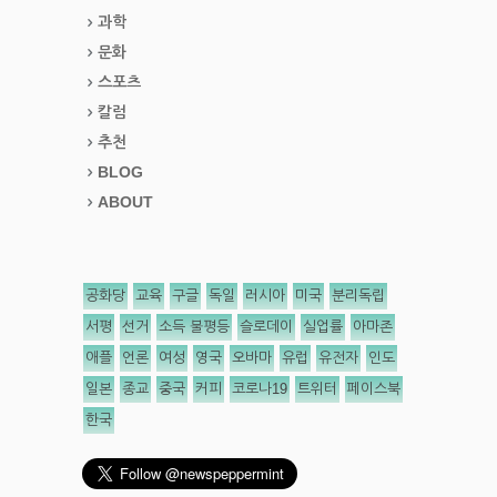
과학
문화
스포츠
칼럼
추천
BLOG
ABOUT
공화당
교육
구글
독일
러시아
미국
분리독립
서평
선거
소득 불평등
슬로데이
실업률
아마존
애플
언론
여성
영국
오바마
유럽
유전자
인도
일본
종교
중국
커피
코로나19
트위터
페이스북
한국