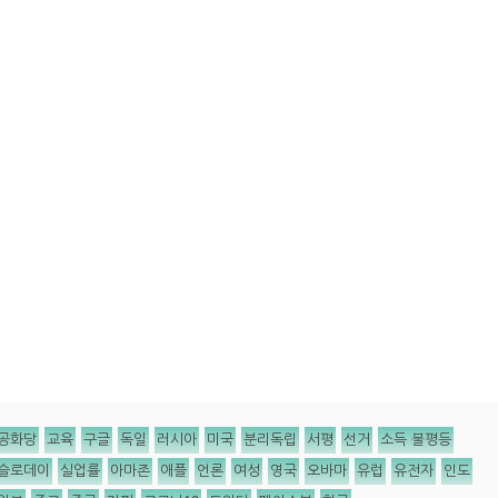
공화당
교육
구글
독일
러시아
미국
분리독립
서평
선거
소득 불평등
슬로데이
실업률
아마존
애플
언론
여성
영국
오바마
유럽
유전자
인도