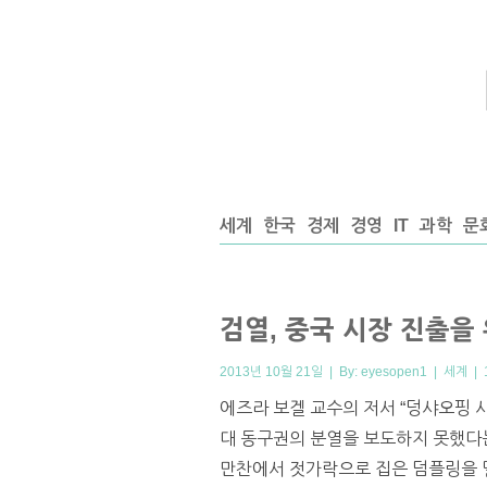
세계
한국
경제
경영
IT
과학
문
검열, 중국 시장 진출을
2013년 10월 21일 | By:
eyesopen1
|
세계
|
에즈라 보겔 교수의 저서 “덩샤오핑 
대 동구권의 분열을 보도하지 못했다
만찬에서 젓가락으로 집은 덤플링을 