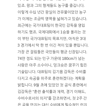
있죠. 왕과 그의 형제들도 농구를 즐깁니다.
이렇게 수십 년간 왕실의 전유물이었던 농구
가 이제는 조금씩 영역을 넓혀가고 있습니다.
최근에는 국가대표팀이 한국인 감독을 영입
하기도 했죠. 국제대회에서 1승을 올리는 것
이 부탄 국가대표팀의 목표지만, 아직은 3대
3 경기에서 딱 한 번 이긴 적이 있을 뿐입니다.
가장 큰 걸림돌은 국민들의 평균 신장입니다.
74만 정도 되는 인구 가운데 180cm가 넘는
사람은 아주 소수이니, 덩크슛은 꿈꾸기 힘든
기술입니다. 대표팀의 김기용 감독은 수비를
다지고 속공을 위주로 훈련하겠다는 계획을
밝힙니다. 9월 초에 있었던 첫 공식 훈련에서
김감독은 “훈련 출석률과 체력, 경기 이해도,
수비수로서의 의지”를 강조하면서, 첫 2주 간
은 공을 만지는 대신 수비에게 필수적인 런지