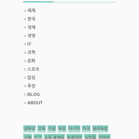
세계
한국
경제
경영
IT
과학
문화
스포츠
칼럼
추천
BLOG
ABOUT
공화당
교육
구글
독일
러시아
미국
분리독립
서평
선거
소득 불평등
슬로데이
실업률
아마존