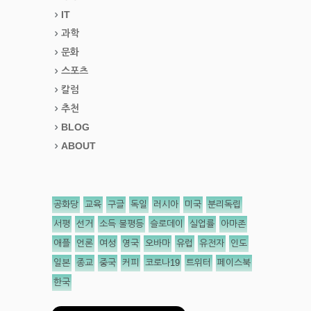
IT
과학
문화
스포츠
칼럼
추천
BLOG
ABOUT
공화당
교육
구글
독일
러시아
미국
분리독립
서평
선거
소득 불평등
슬로데이
실업률
아마존
애플
언론
여성
영국
오바마
유럽
유전자
인도
일본
종교
중국
커피
코로나19
트위터
페이스북
한국