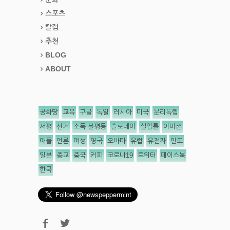
스포츠
칼럼
추천
BLOG
ABOUT
공화당
교육
구글
독일
러시아
미국
분리독립
서평
선거
소득 불평등
슬로데이
실업률
아마존
애플
언론
여성
영국
오바마
유럽
유전자
인도
일본
종교
중국
커피
코로나19
트위터
페이스북
한국