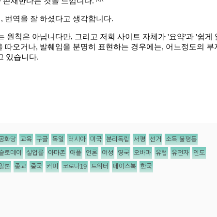
공화당
교육
구글
독일
러시아
미국
분리독립
서평
선거
소득 불평등
슬로데이
실업률
아마존
애플
언론
여성
영국
오바마
유럽
유전자
인도
일본
종교
중국
커피
코로나19
트위터
페이스북
한국