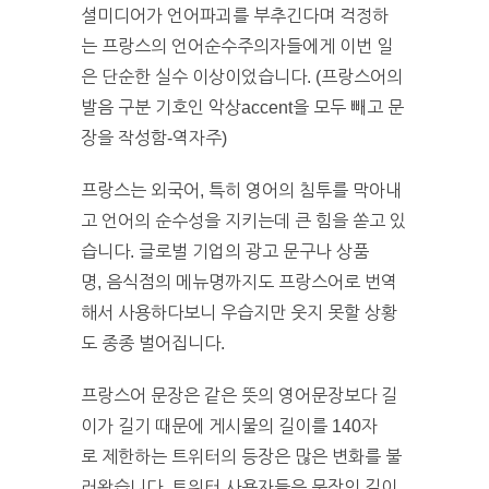
셜미디어가 언어파괴를 부추긴다며 걱정하
는 프랑스의 언어순수주의자들에게 이번 일
은 단순한 실수 이상이었습니다. (프랑스어의
발음 구분 기호인 악상accent을 모두 빼고 문
장을 작성함-역자주)
프랑스는 외국어, 특히 영어의 침투를 막아내
고 언어의 순수성을 지키는데 큰 힘을 쏟고 있
습니다. 글로벌 기업의 광고 문구나 상품
명, 음식점의 메뉴명까지도 프랑스어로 번역
해서 사용하다보니 우습지만 웃지 못할 상황
도 종종 벌어집니다.
프랑스어 문장은 같은 뜻의 영어문장보다 길
이가 길기 때문에 게시물의 길이를 140자
로 제한하는 트위터의 등장은 많은 변화를 불
러왔습니다. 트위터 사용자들은 문장의 길이