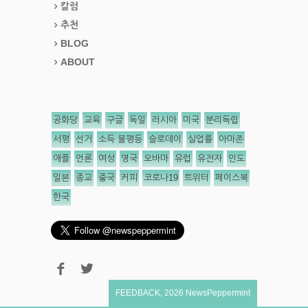
칼럼
추천
BLOG
ABOUT
공화당
교육
구글
독일
러시아
미국
분리독립
서평
선거
소득 불평등
슬로데이
실업률
아마존
애플
언론
여성
영국
오바마
유럽
유전자
인도
일본
종교
중국
커피
코로나19
트위터
페이스북
한국
FEEDBACK
,
2026
NewsPeppermint