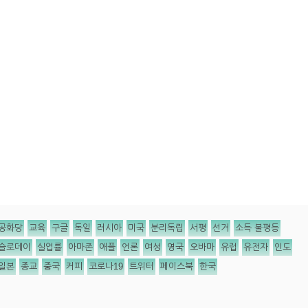
공화당
교육
구글
독일
러시아
미국
분리독립
서평
선거
소득 불평등
슬로데이
실업률
아마존
애플
언론
여성
영국
오바마
유럽
유전자
인도
일본
종교
중국
커피
코로나19
트위터
페이스북
한국