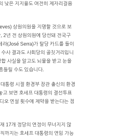
의 낮은 지지율도 여전히 제자리걸음
io Neves) 상원의원을 지명할 것으로 보
 2년 전 상원의원에 당선돼 전국구
José Serra)가 탈당 카드를 들이
관련 수사 결과도 사회당의 골칫거리입니
담합 사실을 알고도 뇌물을 받고 눈을
흔들릴 수도 있습니다.
라 대통령 시절 환경부 장관 출신의 환경
과만 놓고 보면 호세프 대통령의 결선투표
디오 연설 횟수에 제약을 받는다는 점
재 17개 정당의 연정이 무너지지 않
아직까지는 호세프 대통령의 연임 가능