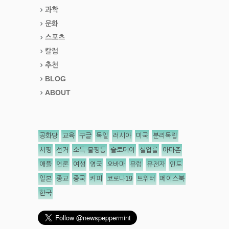
과학
문화
스포츠
칼럼
추천
BLOG
ABOUT
공화당
교육
구글
독일
러시아
미국
분리독립
서평
선거
소득 불평등
슬로데이
실업률
아마존
애플
언론
여성
영국
오바마
유럽
유전자
인도
일본
종교
중국
커피
코로나19
트위터
페이스북
한국