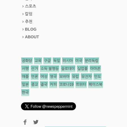
스포츠
칼럼
추천
BLOG
ABOUT
공화당
교육
구글
독일
러시아
미국
분리독립
서평
선거
소득 불평등
슬로데이
실업률
아마존
애플
언론
여성
영국
오바마
유럽
유전자
인도
일본
종교
중국
커피
코로나19
트위터
페이스북
한국