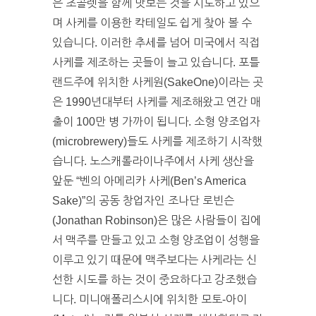
은 초콜렛을 함께 맛보는 것을 시도하고 있으
며 사케를 이용한 칵테일도 쉽게 찾아 볼 수
있습니다. 이러한 추세를 넘어 미국에서 직접
사케를 제조하는 곳들이 늘고 있습니다. 포틀
랜드주에 위치한 사케원(SakeOne)이라는 곳
은 1990년대부터 사케를 제조해왔고 연간 매
출이 100만 병 가까이 됩니다. 소형 양조업자
(microbrewery)들도 사케를 제조하기 시작했
습니다. 노스캐롤라이나주에서 사케 생산을
앞둔 “벤의 아메리카 사케(Ben’s America
Sake)”의 공동 창업자인 조나단 로빈슨
(Jonathan Robinson)은 많은 사람들이 집에
서 맥주를 만들고 있고 소형 양조업이 성행을
이루고 있기 때문에 맥주보다는 사케라는 신
선한 시도를 하는 것이 중요하다고 강조했습
니다. 미니애폴리스시에 위치한 모토-아이